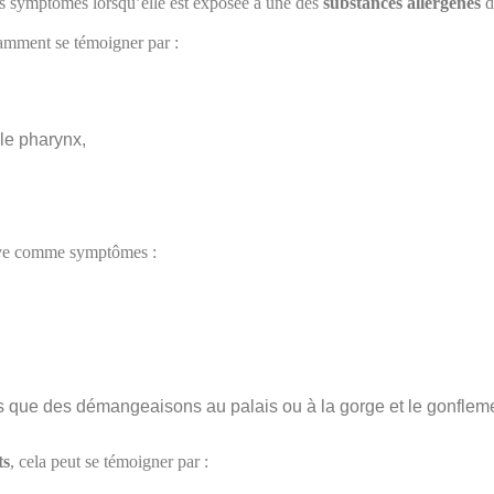
rs symptômes lorsqu’elle est exposée à une des
substances allergènes
do
tamment se témoigner par :
le pharynx,
uve comme symptômes :
 que des démangeaisons au palais ou à la gorge et le gonfleme
ts
, cela peut se témoigner par :