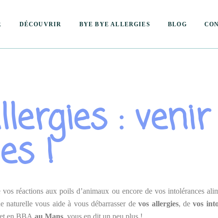
R
DÉCOUVRIR
BYE BYE ALLERGIES
BLOG
CON
Qui suis-je ?
Conta
Mes valeurs
Rése
lergies : venir
Le concept
Rése
es !
 vos réactions aux poils d’animaux ou encore de vos intolérances al
ue naturelle vous aide à vous débarrasser de
vos allergies
, de
vos into
e et en BBA
au Mans
, vous en dit un peu plus !