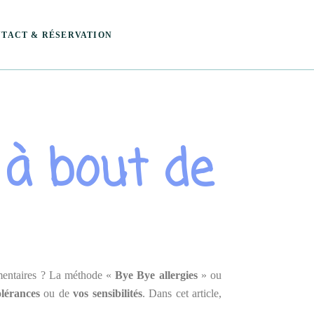
TACT & RÉSERVATION
cter Valérie
rver ma séance au Mans
 à bout de
rver ma séance à Amné
imentaires ? La méthode «
Bye Bye allergies
» ou
lérances
ou de
vos sensibilités
. Dans cet article,