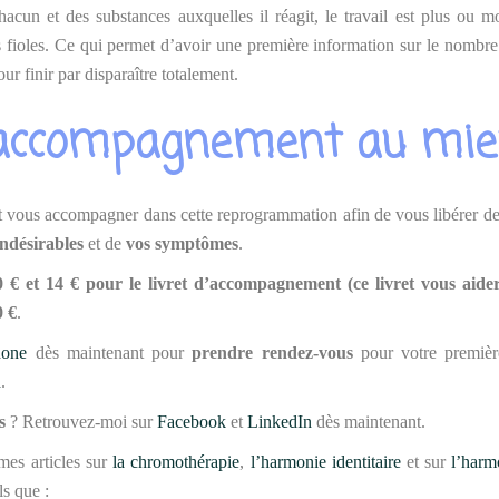
hacun et des substances auxquelles il réagit, le travail est plus ou 
 fioles. Ce qui permet d’avoir une première information sur le nombre
r finir par disparaître totalement.
l’accompagnement au mie
 vous accompagner dans cette reprogrammation afin de vous libérer de 
indésirables
et de
vos symptômes
.
0 € et 14 € pour le livret d’accompagnement (ce livret vous aider
0 €
.
hone
dès maintenant pour
prendre rendez-vous
pour votre premiè
n
.
s
? Retrouvez-moi sur
Facebook
et
LinkedIn
dès maintenant.
mes articles sur
la chromothérapie
,
l’harmonie identitaire
et sur
l’harm
ls que :