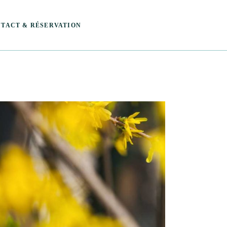
TACT & RÉSERVATION
cter Valérie
rver ma séance au Mans
rver ma séance à Amné