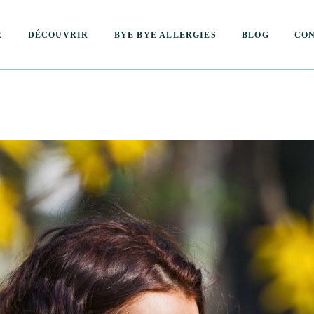
R
DÉCOUVRIR
BYE BYE ALLERGIES
BLOG
CON
Qui suis-je ?
Conta
Mes valeurs
Rése
Le concept
Rése